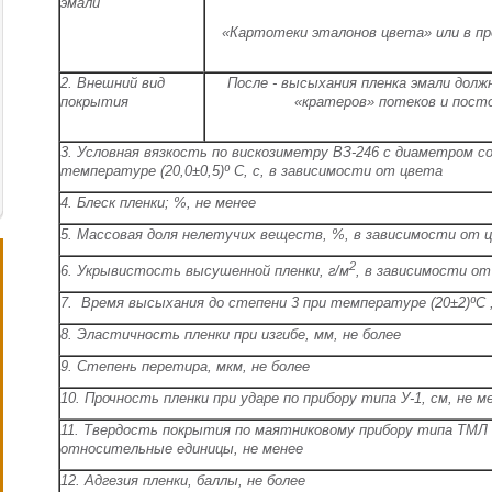
эмали
«Картотеки эталонов цвета» или в пр
2. Внешний вид
После - высыхания пленка эмали долж
покрытия
«кратеров» потеков и пост
3. Условная вязкость по вискозиметру ВЗ-246 с диаметром с
температуре (20,0±0,5)º С, с, в зависимости от цвета
4. Блеск пленки; %, не менее
5. Массовая доля нелетучих веществ, %, в зависимости от 
2
6. Укрывистость высушенной пленки, г/м
, в зависимости о
7. Время высыхания до степени 3 при температуре (20±2)ºС ,
8. Эластичность пленки при изгибе, мм, не более
9. Степень перетира, мкм, не более
10. Прочность пленки при ударе по прибору типа У-
1, см
, не м
11. Твердость покрытия по маятниковому прибору типа ТМЛ 
относительные единицы, не менее
12. Адгезия пленки, баллы, не более