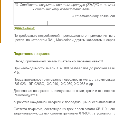
13. Стойкость покрытия при температуре (20±
к статическому воздействию воды
к статическому воздейст
Примечание:
По требованию потребителей промышленного применения изг
цветов по каталогам RAL, Monicolor и другим каталогам и обра
Подготовка к окраске
Перед применением эмаль
тщательно перемешивают
!
При необходимости эмаль ХВ-1100 разбавляют до рабочей вязко
Р-5.
Предварительное грунтование поверхности металла грунтовкам
ВЛ-023, ЭП-0263С, ХС-010, ХС-059, ХС-068 и др.
Деревянная поверхность очищается от пыли, грязи и от непроч
Рекомендуется
обработка наждачной шкуркой с последующим обеспыливанием
Система покрытия, состоящая из трех слоев эмали ХВ-110, на
загрунтованную двумя слоями грунтовки ФЛ-03К , в условиях т