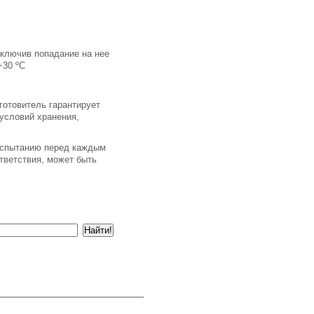
сключив попадание на нее
+30 ºС
зготовитель гарантирует
условий хранения,
еиспытанию перед каждым
тветствия, может быть