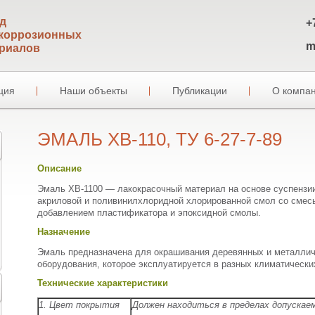
д
+
коррозионных
m
риалов
ция
Наши объекты
Публикации
О компа
ЭМАЛЬ ХВ-110, ТУ 6-27-7-89
Описание
Эмаль ХВ-1100 — лакокрасочный материал на основе суспензии
акриловой и поливинилхлоридной хлорированной смол со смесь
добавлением пластификатора и эпоксидной смолы.
Назначение
Эмаль предназначена для окрашивания деревянных и металличе
оборудования, которое эксплуатируется в разных климатически
Технические характеристики
1. Цвет покрытия
Должен находиться в пределах допускае