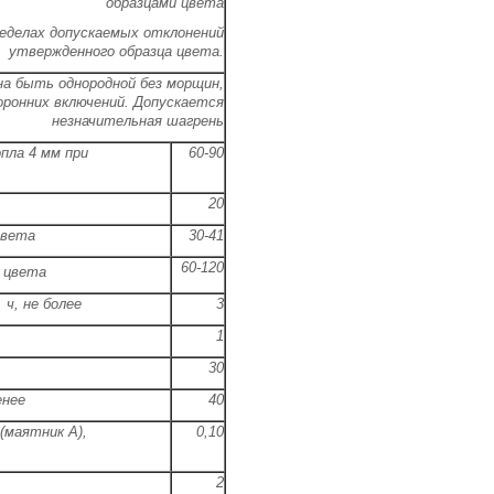
образцами цвета
еделах допускаемых отклонений
утвержденного образца цвета.
на быть однородной без морщин,
оронних включений. Допускается
незначительная шагрень
опла
4 мм
при
60-90
20
цвета
30-41
60-120
т цвета
 ч, не более
3
1
30
енее
40
(маятник А),
0,10
2