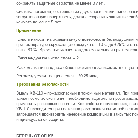
сохранять защитные свойства не менее 3 лет .
Система покрытия, состоящая из двух слоёв эмали, нанесённо
загрунтованную поверхность, должна сохранять защитные свой
климата не менее 5 лет.
Применение
Эмаль наносят на окрашиваемую поверхность безвоздушным и
при температуре окружающего воздуха от -10ºС до +25ºС и отн
выше 80 %. Время высыхания каждого слоя эмали при температу
Рекомендуемое число слоев – 2
Расход эмали на однослойное покрытие в зависимости от цвета 
Рекомендуемая толщина слоя – 20-25 мкм,
Требования безопасности
Эмаль ХВ-110 – пожароопасный и токсичный материал. При пров
также после их окончания, необходимо тщательно проветриват
применять резиновые перчатки. Все работы в помещениях, свя
ХВ-110,проводятся при постоянно работающей вытяжной вентил
запрещается производить нанесение композиции в закрытых по
индивидуальной защиты.
БЕРЕЧЬ ОТ ОГНЯ!