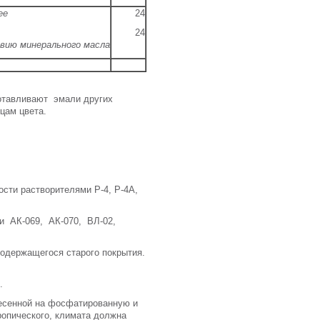
2)ºС ч, не менее
24
24
вию минерального масла
отавливают эмали других
зцам цвета.
сти растворителями Р-4, Р-4А,
и АК-069, АК-070, ВЛ-02,
нодержащегося старого покрытия.
.
несенной на фосфатированную и
ропического, климата должна