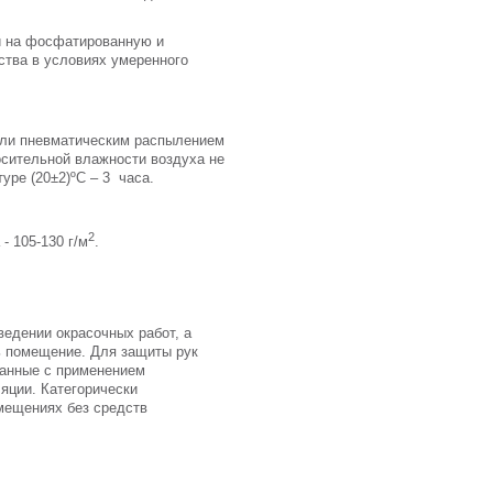
й на фосфатированную и
ства в условиях умеренного
ли пневматическим распылением
осительной влажности воздуха не
ре (20±2)ºС – 3 часа.
2
- 105-130 г/м
.
едении окрасочных работ, а
ь помещение. Для защиты рук
занные с применением
яции. Категорически
мещениях без средств