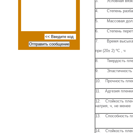
3. Условная вязкост
4. Степень разбавл
5. Массовая доля 
6. Степень перети
7. Время высыхан
при (20± 2) ºС , ч
8. Твердость пленк
9. Эластичность пл
10. Прочность пленк
11. Адгезия пленки
12. Стойкость плен
натрия, ч, не менее
13. Способность п
14. Стойкость плен