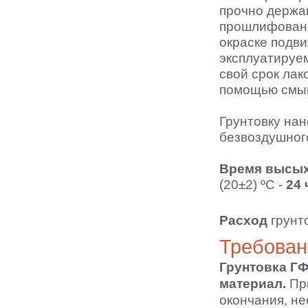
прочно держа
прошлифовано
окраске подви
эксплуатируе
свой срок лак
помощью смыв
Грунтовку нан
безвоздушног
Время высы
(20±2) ºС -
24 
Расход
грунт
Требован
Грунтовка ГФ
материал.
При
окончания, н