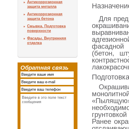
Антикоррозионная
Назначени
защита металла
Антикоррозионная
Для пред
защита бетона
окрашиван
Смывка. Подготовка
поверхности
выравнива
адгезион
Фасады. Внутренняя
отделка
фасадной
(бетон, шт
контрас
лакокрасоч
Обратная связь
Подготовк
Окраши
монолитн
«Пылящую»
необходим
грунтовкой
Ранее окра
отслаиваю