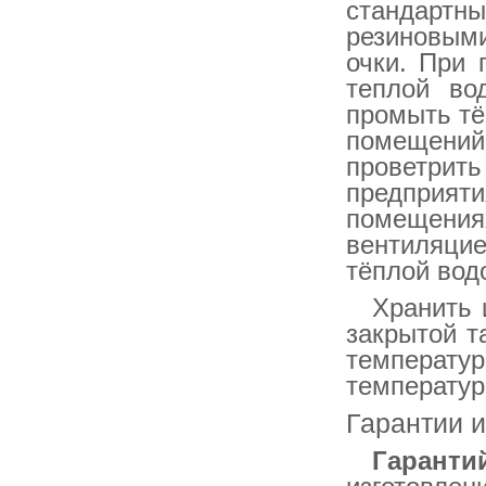
стандартн
резиновыми
очки. При 
теплой во
промыть тё
помещений,
проветр
предприят
помещени
вентиляцие
тёплой вод
Хранить 
закрытой т
температу
температур
Гарантии и
Гаранти