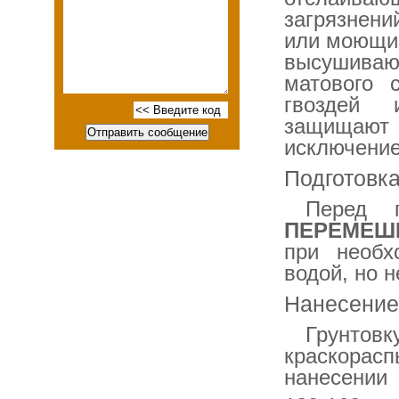
загрязнен
или моющим
высушиваю
матового 
гвоздей 
защищают 
исключение
Подготовка
Перед 
ПЕРЕМЕШ
при необх
водой, но 
Нанесение
Грунтовк
краскорасп
нанесении 