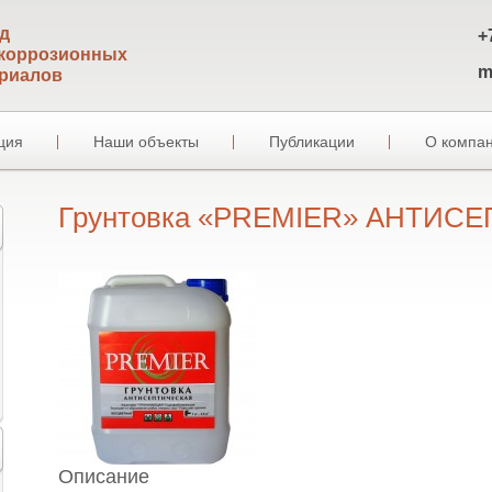
д
+
коррозионных
m
риалов
ция
Наши объекты
Публикации
О компа
Грунтовка «PREMIER» АНТИС
Описание