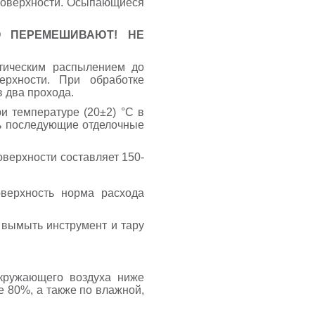
 поверхности. Осыпающиеся
О ПЕРЕМЕШИВАЮТ
!
НЕ
атическим распылением до
ерхности. При обработке
 два прохода.
и температуре (20±2) °С в
ть последующие отделочные
оверхности составляет 150-
верхность норма расхода
 вымыть инструмент и тару
окружающего воздуха ниже
е 80%, а также по влажной,