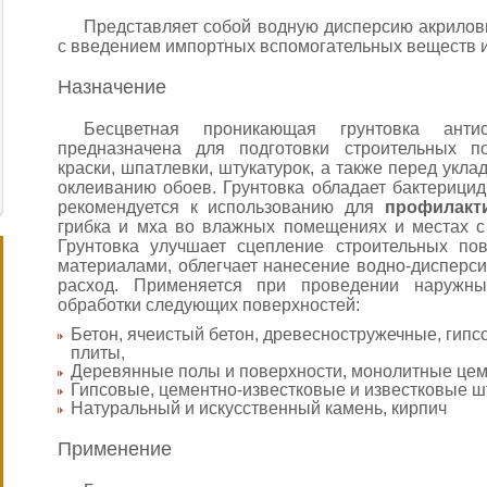
Представляет собой водную дисперсию акрило
с введением импортных вспомогательных веществ и
Назначение
Бесцветная проникающая грунтовка антис
предназначена для подготовки строительных п
краски, шпатлевки, штукатурок, а также перед укла
оклеиванию обоев. Грунтовка обладает бактерици
рекомендуется к использованию для
профилакт
грибка и мха во влажных помещениях и местах 
Грунтовка улучшает сцепление строительных по
материалами, облегчает нанесение водно-дисперси
расход. Применяется при проведении наружны
обработки следующих поверхностей:
Бетон, ячеистый бетон, древесностружечные, гипс
плиты,
Деревянные полы и поверхности, монолитные це
Гипсовые, цементно-известковые и известковые ш
Натуральный и искусственный камень, кирпич
Применение