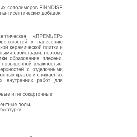
вых сополимеров
FINNDISP
 антисептических добавок.
ептическая «
ПРЕМЬЕР
»
оверхностей к нанесению
дкой керамической плитки и
дными свойствами, поэтому
ики
образования плесени,
с повышенной влажностью.
верхностей с отделочными
онных красок и снижает их
х внутренних работ для
овые и гипсокартонные
ментные полы,
тукатурки,