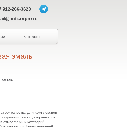
7 912-266-3623
ail@anticorpro.ru
нии
Контакты
вая эмаль
 эмаль
строительства для комплексной
сооружений, эксплуатируемых в
в атмосферы и категорий
ой активностью (промышленной