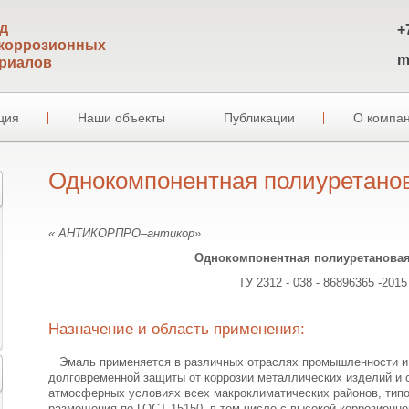
д
+
коррозионных
m
риалов
ция
Наши объекты
Публикации
О компа
Однокомпонентная полиуретано
« АНТИКОРПРО–антикор»
Однокомпонентная полиуретановая
ТУ 2312 - 038 - 86896365 -2015
Назначение и область применения:
Эмаль применяется в различных отраслях промышленности и 
долговременной защиты от коррозии металлических изделий и 
атмосферных условиях всех макроклиматических районов, типо
размещения по ГОСТ 15150, в том числе с высокой коррозионн