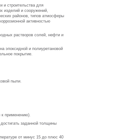
и и строительства для
х изделий и сооружений,
еских районов, типов атмосферы
 коррозионной активностью
одных растворов солей, нефти и
на эпоксидной и полиуретановой
ельное покрытие.
ковой пыли.
 к применению).
достигать заданной толщины
пературе от минус 15 до плюс 40