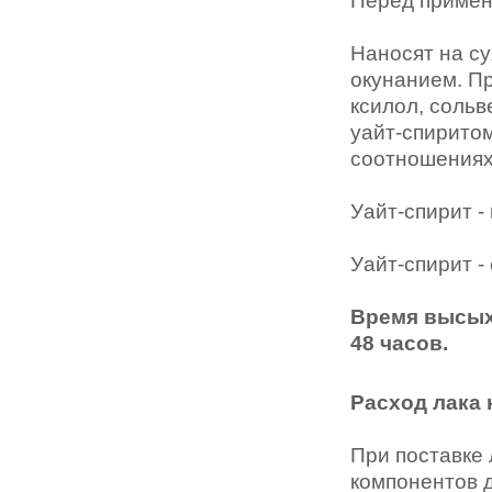
Наносят на су
окунанием. П
ксилол, сольв
уайт-спирито
соотношениях
Уайт-спирит - к
Уайт-спирит - с
Время высыха
48 часов.
Расход лака 
При поставке
компонентов 