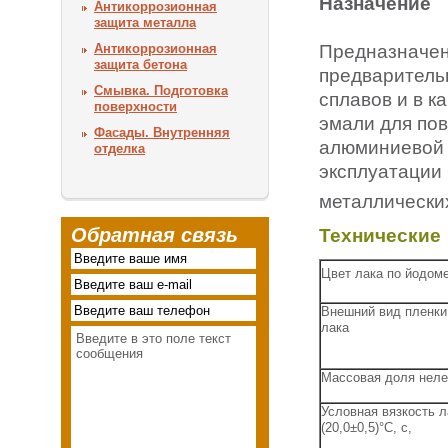
Назначение
Антикоррозионная
защита металла
Предназначен
Антикоррозионная
защита бетона
предваритель
Смывка. Подготовка
сплавов и в к
поверхности
эмали для пов
Фасады. Внутренняя
алюминиевой 
отделка
эксплуатации 
металлически
Технические
Обратная связь
Цвет лака по йодоме
Внешний вид пленки
лака
Массовая доля неле
Условная вязкость л
(20,0±0,5)°С, с,